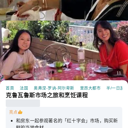
11
首頁
法国
奥弗涅-罗讷-阿尔卑斯
里昂大都市
半/一日游
克鲁瓦鲁斯市场之旅和烹饪课程
亮点
和房东一起参观著名的「红十字会」市场，购买新
鲜的当地食材。