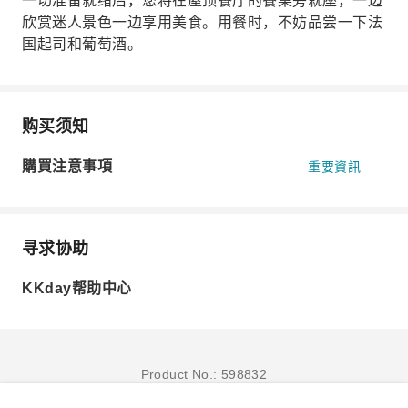
一切准备就绪后，您将在屋顶餐厅的餐桌旁就座，一边
欣赏迷人景色一边享用美食。用餐时，不妨品尝一下法
国起司和葡萄酒。
购买须知
購買注意事項
重要資訊
寻求协助
KKday帮助中心
Product No.: 598832