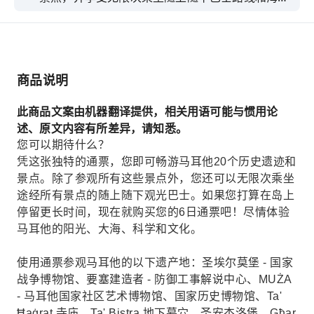
游船的交通服务。
商品说明
此商品文案由机器翻译提供，相关用语可能与惯用论
述、原文内容有所差异，请知悉。
您可以期待什么？
凭这张独特的通票，您即可畅游马耳他20个历史遗迹和
景点。除了参观所有这些景点外，您还可以无限次乘坐
途经所有景点的随上随下观光巴士。如果您打算在岛上
停留更长时间，现在就购买您的6日通票吧！尽情体验
马耳他的阳光、大海、科学和文化。
使用通票参观马耳他的以下遗产地：圣埃尔莫堡 - 国家
战争博物馆、要塞建造者 - 防御工事解说中心、MUŻA
- 马耳他国家社区艺术博物馆、国家历史博物馆、Ta'
Ħaġrat 寺庙、Ta' Bistra 地下墓穴、圣安杰洛堡、Għar