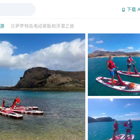
下载 A
日游
兰萨罗特岛电动桨板和浮潜之旅