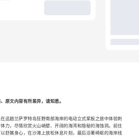
述、原文内容有所差异，请知悉。
以在这趟兰萨罗特岛狂野南部海岸的电动立式桨板之旅中体验刺
省体力，尽情欣赏火山峭壁、开阔的海湾和隐秘的海蚀洞。前往
可以舒展身心，在沙滩上放松休息片刻，最后沿著崎岖的海岸线