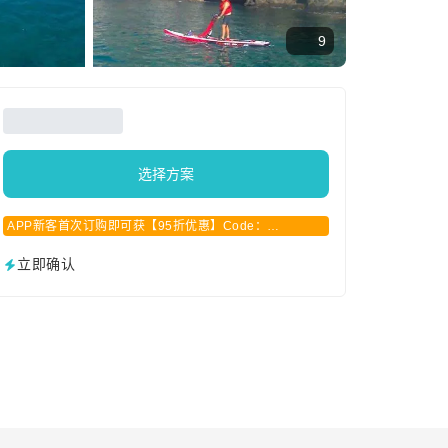
9
选择方案
APP新客首次订购即可获【95折优惠】Code：
APPCN2025
立即确认