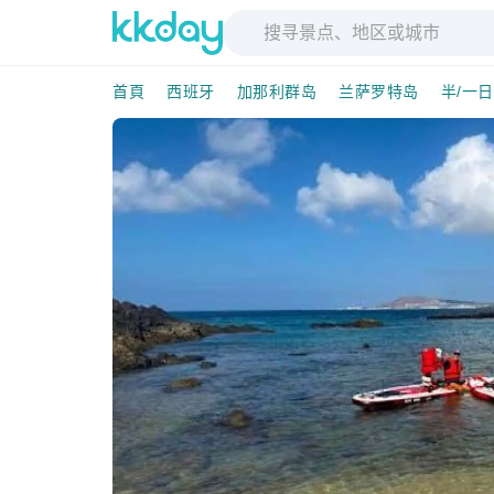
首頁
西班牙
加那利群岛
兰萨罗特岛
半/一