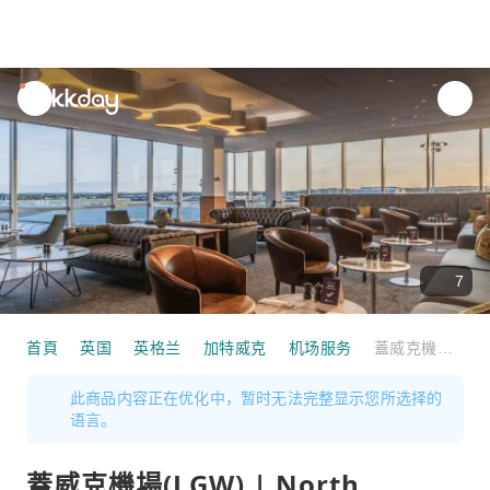
unread
notifications
7
首頁
英国
英格兰
加特威克
机场服务
蓋威克機場(LGW) | North Terminal | No1 Gatwick North | 貴賓室服務
此商品内容正在优化中，暂时无法完整显示您所选择的
语言。
蓋威克機場(LGW) | North