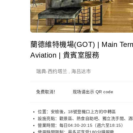
蘭德維特機場(GOT) | Main Termina
Aviation | 貴賓室服務
瑞典
西约塔兰
海吕达市
-
,
免费取消！
现场请出示 QR code
位置：安檢後，18號登機口上方的中轉區
設施亮點：觀景區、熱食自助吧、獨立洗手間、酒
營業時間：每日04:30-20:15（週六至18:15）
使用時間限制：最多可享受180分鐘服務