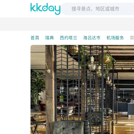
首頁
瑞典
西约塔兰
海吕达市
机场服务
蘭