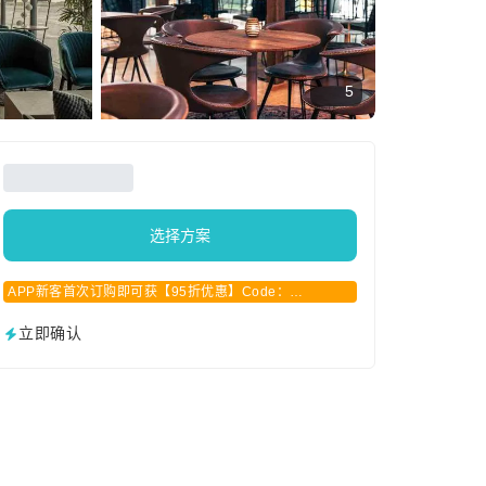
5
选择方案
APP新客首次订购即可获【95折优惠】Code：
APPCN2025
立即确认