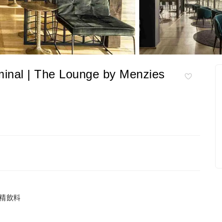
l | The Lounge by Menzies
精飲料