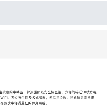
位於蘭德維特機場主航廈的中轉區，經過護照及安全檢查後，方便的接近18號登機
WiFi、獨立洗手間及各式餐飲，無論是冷飲、熱食還是素食選
您在旅途中獲得最佳的休息體驗。