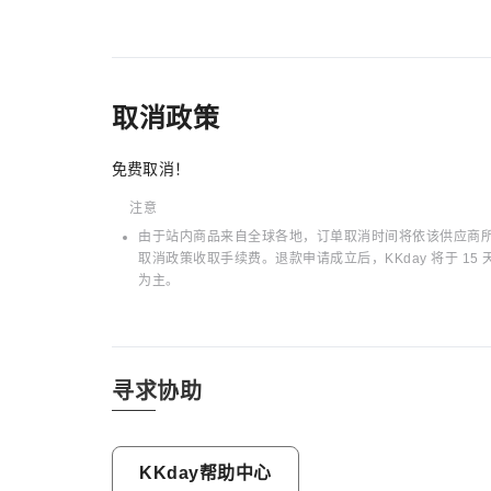
取消政策
免费取消！
注意
由于站内商品来自全球各地，订单取消时间将依该供应商所在
取消政策收取手续费。退款申请成立后，KKday 将于 
为主。
寻求协助
KKday帮助中心