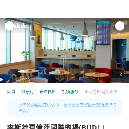
unread
notifications
2
首頁
匈牙利
布达佩斯
机场服务
李斯特費倫茨國際機場(BUD) | Terminal 2B | Plaza Premium Lounge | 貴賓室服務
此商品内容正在优化中，暂时无法完整显示您所选择的
语言。
李斯特費倫茨國際機場(BUD) |