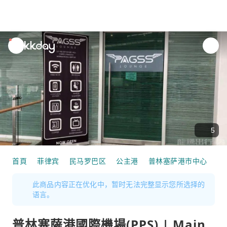
unread
notifications
5
首頁
菲律宾
民马罗巴区
公主港
普林塞萨港市中心
机
此商品内容正在优化中，暂时无法完整显示您所选择的
语言。
普林塞薩港國際機場(PPS) | Main