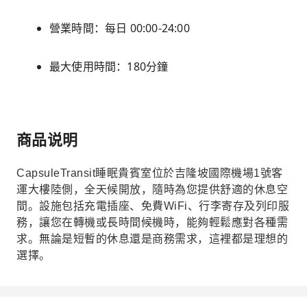
營業時間：每日 00:00-24:00
最大使用時間：180分鐘
商品说明
CapsuleTransit睡眠貴賓室位於吉隆坡國際機場1號客
運大樓陸側，全天候開放，隨時為您提供舒適的休息空
間。設施包括充電插座、免費WiFi、行李寄存及列印服
務，讓您在轉機或長時間候機時，能夠輕鬆應對各種需
求。無論是短暫的休息還是商務需求，這裡都是理想的
選擇。