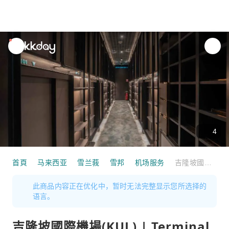
unread
notifications
4
首頁
马来西亚
雪兰莪
雪邦
机场服务
吉隆坡國際機場(KUL) | Terminal 1 | CapsuleTransit 睡眠貴賓室 （吉隆玻國際機場 1 號客運大樓 - 陸側） | 貴賓室服務
此商品内容正在优化中，暂时无法完整显示您所选择的
语言。
吉隆坡國際機場(KUL) | Terminal