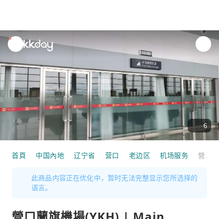
unread
notifications
6
首頁
中国內地
辽宁省
营口
老边区
机场服务
營口蘭旗機場(YKH) | Main Terminal | First Class Lounge | 貴賓室服務
此商品内容正在优化中，暂时无法完整显示您所选择的
语言。
營口蘭旗機場(YKH) | Main