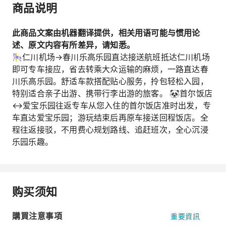
商品说明
此商品文案由机器翻译提供，相关用语可能与惯用论
述、原文内容有所差异，请知悉。
🎠仁川机场→春川乐高乐园直达接送航班抵达仁川机场
即可专车接应，省去转乘大众运输的麻烦，一路直达春
川乐高乐园。舒适车款搭配贴心服务，拎包轻松入园，
特别适合亲子出游、携带行李出游的旅客。 🐼首尔饭店
↔爱宝乐园往返专车从您入住的首尔饭店准时出发，专
车直达爱宝乐园；游玩结束后再原车接送回程饭店。全
程往返接驳，不用费心规划路线、追赶班次，全心沉浸
乐园乐趣。
购买须知
購買注意事項
重要資訊