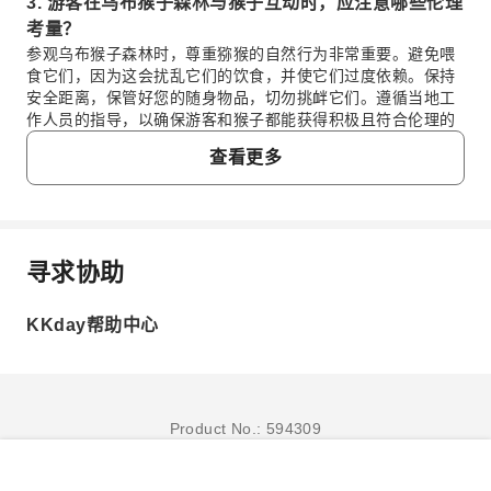
3. 游客在乌布猴子森林与猴子互动时，应注意哪些伦理
考量？
参观乌布猴子森林时，尊重猕猴的自然行为非常重要。避免喂
食它们，因为这会扰乱它们的饮食，并使它们过度依赖。保持
安全距离，保管好您的随身物品，切勿挑衅它们。遵循当地工
作人员的指导，以确保游客和猴子都能获得积极且符合伦理的
体验，优先考虑它们的福祉。
查看更多
4. 进入乌布猴子森林的典型门票费用是多少？
进入乌布猴子森林需要支付门票费用，这有助于公园的维护和
保护工作。当参加包含猴子森林的团体游览（例如乌布一日
游）时，这些门票费用通常包含在总游览价格中，提供无缝且
无忧的体验，无需额外支付现场费用。
寻求协助
常问问题
5. 除了猴子森林，一次充实的乌布一日游通常还包括哪
些主要景点？
KKday帮助中心
除了猴子森林，充实的乌布一日游通常还包括参观古老的戈阿
1. 乌布猴子森林对热衷于当地野生动物和文化的游
加哈（象窟）寺庙，以及远离人群的宁静、隐秘的丛林净化寺
客来说是否值得一游？
庙。您还可以游览德格拉朗梯田，欣赏壮丽的景色，并通过体
圣猴森林公园提供了一个独特的机会，可以在古老的寺庙
验制作卡南萨里供品等独特方式了解巴厘岛文化。乌布皇宫也
和茂密丛林中，在其自然栖息地观察活泼的猕猴。它被认
是一个重要的文化景点，值得探索。
Product No.: 594309
为是一个重要的文化和保护区，为那些对巴厘岛的野生动
6. 在一日游中，游客如何才能最方便地往返德格拉朗梯
物和精神遗产感兴趣的人提供了引人入胜的体验。许多游
田和乌布的其他文化景点？
客认为，由于其沉浸式的氛围和与猴子近距离接触的机
立即订购