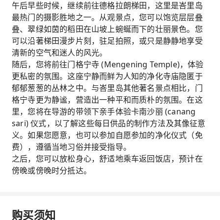
午后早些时候，继续前往德格拉朗梯田，这里是峇里岛
最热门的摄影胜地之一。从观景点，您可以饱览层层叠
叠、翠绿如茵的稻田在山坡上蜿蜒而下的壮丽景色。您
可以沿著梯田漫步片刻，驻足拍照，或只是静静地享受
清新的空气和迷人的风光。
随后，您将前往门格宁寺 (Mengening Temple)，体验
更私密的氛围。这座宁静而鲜为人知的净化寺庙隐匿于
郁郁葱葱的丛林之中。与峇里岛其他著名景点相比，门
格宁寺更为静谧，营造出一种平和而质朴的氛围。在这
里，您将在导游的带领下亲手体验卡南沙丽 (canang
sari) 仪式，以了解这些每日供品的制作方法及其像征意
义。如果您愿意，也可以参加自愿参加的净化仪式（免
费），遵循当地习俗并接受指导。
之后，您可以放松身心，舒适地乘车返回饭店，预计在
傍晚或傍晚时分抵达。
购买须知