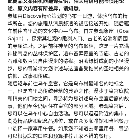
此商品文案由机器翻译提供，相关用语可能与惯用论
述、原文内容有所差异，请知悉。
参加由Discova精心策划的乌布一日游，体验乌布的精
华所在。您的旅程从清晨舒适的饭店接送开始，随后驱
车前往峇里岛的文化中心—乌布。首先参观象窟（Goa
Gajah），探索其壮观的雕刻入口、古老的浴池和周围
的寺庙遗址。之后前往神圣的乌布猴林，这是一片充满
神秘气息的丛林保护区，遍布苔藓覆盖的寺庙、古老的
石雕和数百只自由漫步的猕猴。沿著绿树成荫的小径漫
步，您的导游将为您讲述与这座备受推崇的圣地相关的
信仰、故事和传统。
随后驱车前往乌布皇宫，它是乌布村最知名的地标之
一，也是峇里岛传统建筑的典范之作。漫步于皇宫庭院
和精美的门楼之间，导游将为您讲述乌布皇室后裔的故
事，他们至今仍居住在皇宫的部分区域。参观皇宫后，
您可以在乌布中心自由活动。您可以逛逛附近的集市，
浏览精品店和纪念品摊位，或在众多咖啡馆和当地餐厅
中选择一家享用午餐。如果您不知道去哪里用餐，导游
可以根据您的口味和预算推荐几家不错的餐厅。