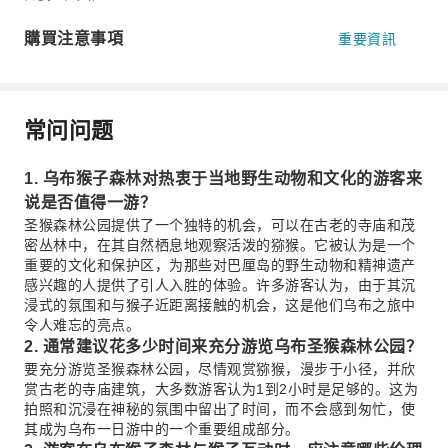
購買注意事項
重要資訊
常问问题
1. 乌布猴子森林对热衷于当地野生动物和文化的游客来
说是否值得一游？
圣猴森林公园提供了一个独特的机会，可以在古老的寺庙和茂
密丛林中，在其自然栖息地观察活泼的猕猴。它被认为是一个
重要的文化和保护区，为那些对巴厘岛的野生动物和精神遗产
感兴趣的人提供了引人入胜的体验。许多游客认为，由于其沉
浸式的氛围和与猴子近距离接触的机会，这是他们乌布之旅中
令人难忘的亮点。
2. 通常建议花多少时间来充分游览乌布圣猴森林公园？
要充分游览圣猴森林公园，尽情观赏猕猴，漫步于小径，并欣
赏古老的寺庙建筑，大多数游客认为1到2小时是足够的。这为
拍照和沉浸在神秘的氛围中留出了时间，而不会感到匆忙，使
其成为乌布一日游中的一个重要组成部分。