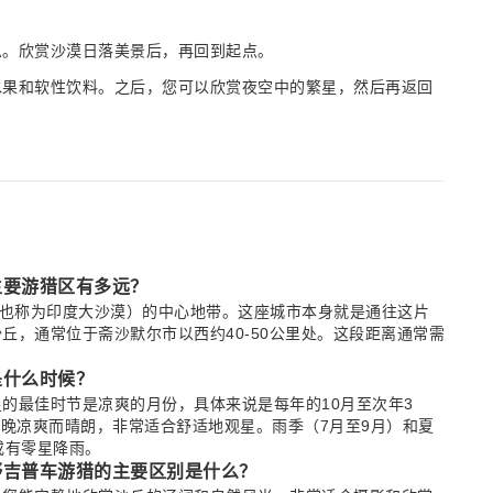
息。欣赏沙漠日落美景后，再回到起点。
水果和软性饮料。之后，您可以欣赏夜空中的繁星，然后再返回
主要游猎区有多远？
（也称为印度大沙漠）的中心地带。这座城市本身就是通往这片
丘，通常位于斋沙默尔市以西约40-50公里处。这段距离通常需
是什么时候？
的最佳时节是凉爽的月份，具体来说是每年的10月至次年3
，夜晚凉爽而晴朗，非常适合舒适地观星。雨季（7月至9月）和夏
或有零星降雨。
野吉普车游猎的主要区别是什么？