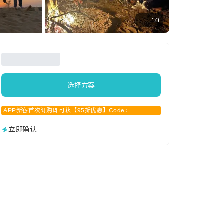
10
选择方案
APP新客首次订购即可获【95折优惠】Code：
APPCN2025
立即确认