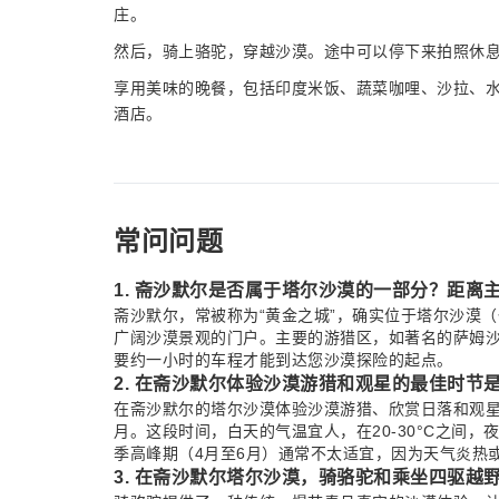
庄。
然后，骑上骆驼，穿越沙漠。途中可以停下来拍照休
享用美味的晚餐，包括印度米饭、蔬菜咖哩、沙拉、
酒店。
常问问题
1. 斋沙默尔是否属于塔尔沙漠的一部分？距离
斋沙默尔，常被称为“黄金之城”，确实位于塔尔沙漠
广阔沙漠景观的门户。主要的游猎区，如著名的萨姆沙
要约一小时的车程才能到达您沙漠探险的起点。
2. 在斋沙默尔体验沙漠游猎和观星的最佳时节
在斋沙默尔的塔尔沙漠体验沙漠游猎、欣赏日落和观星
月。这段时间，白天的气温宜人，在20-30°C之间
季高峰期（4月至6月）通常不太适宜，因为天气炎热
3. 在斋沙默尔塔尔沙漠，骑骆驼和乘坐四驱越