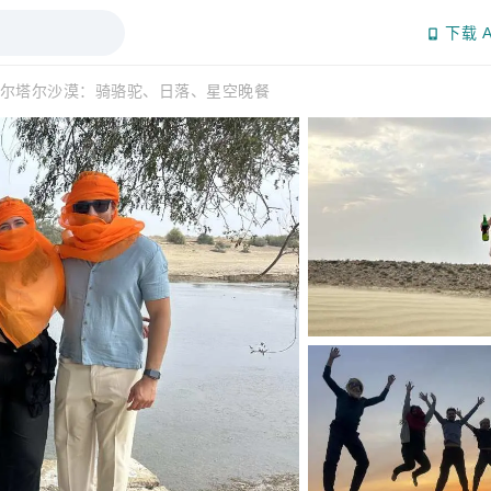
下载 A
尔塔尔沙漠：骑骆驼、日落、星空晚餐