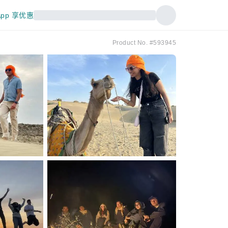
pp 享优惠
Product No. #593945