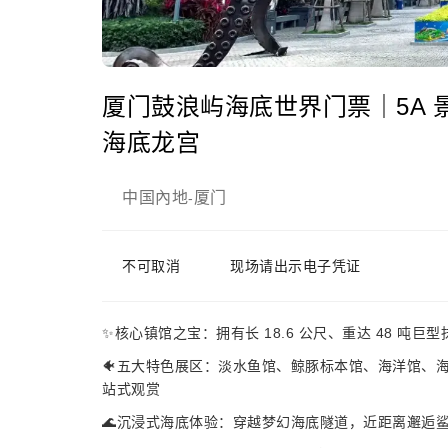
厦门鼓浪屿海底世界门票｜5A 
海底龙宫
中国內地
厦门
-
不可取消
现场请出示电子凭证
✨核心镇馆之宝：拥有长 18.6 公尺、重达 48 
🐠五大特色展区：淡水鱼馆、鲸豚标本馆、海洋馆、海
站式观赏
🌊沉浸式海底体验：穿越梦幻海底隧道，近距离邂逅