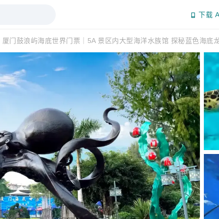
下载 A
厦门鼓浪屿海底世界门票｜5A 景区内大型海洋水族馆 探秘蓝色海底