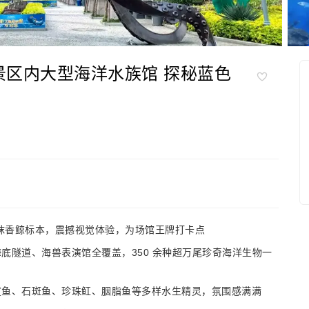
景区内大型海洋水族馆 探秘蓝色
吨巨型抹香鲸标本，震撼视觉体验，为场馆王牌打卡点
底隧道、海兽表演馆全覆盖，350 余种超万尾珍奇海洋生物一
鲨鱼、石斑鱼、珍珠𫚉、胭脂鱼等多样水生精灵，氛围感满满