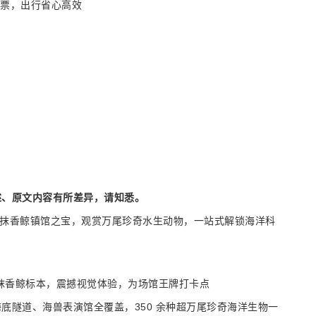
换票，出行省心高效
述、原文内容有所差异，请知悉。
巨型抹香鲸镇馆之宝，观赏万尾珍奇水生动物，一站式解锁海洋科
吨巨型抹香鲸标本，震撼视觉体验，为场馆王牌打卡点
底隧道、海兽表演馆全覆盖，350 余种超万尾珍奇海洋生物一