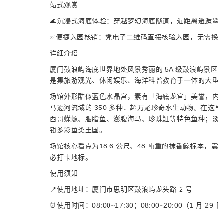
站式观赏
🌊沉浸式海底体验：穿越梦幻海底隧道，近距离邂逅
✅便捷入园核销：凭电子二维码直接核验入园，无需
详细介绍
厦门鼓浪屿海底世界地处风景秀丽的 5A 级鼓浪屿景区龙
是集旅游观光、休闲娱乐、海洋科普教育于一体的大
场馆外形酷似蓝色水晶宫，素有「海底龙宫」美誉，
马逊河流域的 350 多种、超万尾珍奇水生动物。在
西哥蝾螈、胭脂鱼、澎腹海马、珍珠𫚉等特色鱼种；
锁多彩鱼类王国。
场馆核心看点为18.6 公尺、48 吨重的抹香鲸标
必打卡地标。
使用须知
📍使用地址：厦门市思明区鼓浪屿龙头路 2 号
⏰使用时间：08:00~17:30；08:00~20:00（1 月 29 日