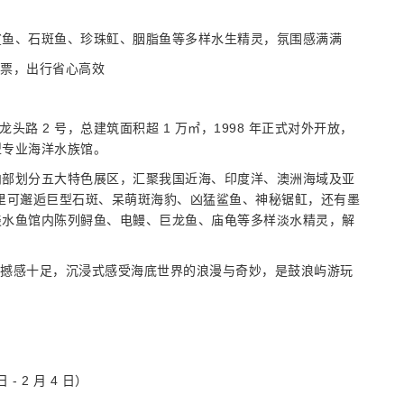
鲨鱼、石斑鱼、珍珠𫚉、胭脂鱼等多样水生精灵，氛围感满满
换票，出行省心高效
头路 2 号，总建筑面积超 1 万㎡，1998 年正式对外开放，
型专业海洋水族馆。
内部划分五大特色展区，汇聚我国近海、印度洋、澳洲海域及亚
这里可邂逅巨型石斑、呆萌斑海豹、凶猛鲨鱼、神秘锯𫚉，还有墨
淡水鱼馆内陈列鲟鱼、电鳗、巨龙鱼、庙龟等多样淡水精灵，解
本，震撼感十足，沉浸式感受海底世界的浪漫与奇妙，是鼓浪屿游玩
 - 2 月 4 日）