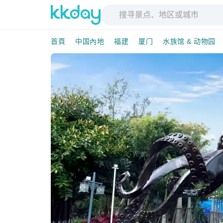
首頁
中国內地
福建
厦门
水族馆 & 动物园