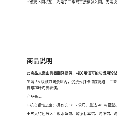
✅便捷入园核销：凭电子二维码直接核验入园，无需
商品说明
此商品文案由机器翻译提供，相关用语可能与惯用论
坐落 5A 级鼓浪屿景区内，沉浸式打卡海底隧道、
普与趣味海兽表演。
产品亮点
✨核心镇馆之宝：拥有长 18.6 公尺、重达 48 
🐠五大特色展区：淡水鱼馆、鲸豚标本馆、海洋馆、海