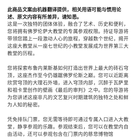
此商品文案由机器翻译提供，相关用语可能与惯用论
述、原文内容有所差异，请知悉。
这是一次独特的团体体验，融合了艺术、历史和便利，
您将拥有佛罗伦萨大教堂的专属参观权限。持证导游将
带领您踏上一段激动人心的旅程，穿越数个世纪，揭开
这座大教堂从一座七世纪的小教堂发展成为世界第三大
教堂的历程。
您将探索布鲁内莱斯基如何打造出世界上最大的砖石穹
顶，这座杰作至今仍雄踞佛罗伦斯之巅。您可以近距离
欣赏穹顶的大理石外墙，进入穹顶内部，沉醉于瓦萨里
和祖卡里创作的壁画《最后的审判》之中。您的导游将
为您讲述这座非凡的文艺复兴时期建筑的独特之处和鲜
为人知的秘密。
凭免排队门票，您无需等待即可通过专属入口进入大教
堂，静享参观的乐趣。参观结束后，您可以在教堂内自
由活动，还可以参观包含在门票内的慈悲博物馆