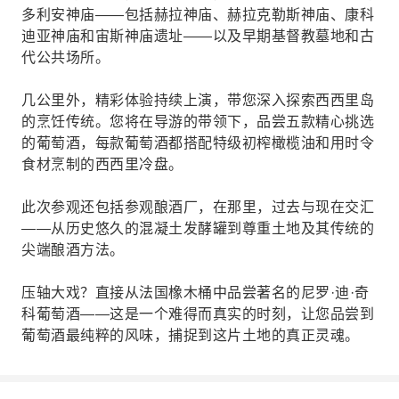
多利安神庙——包括赫拉神庙、赫拉克勒斯神庙、康科
迪亚神庙和宙斯神庙遗址——以及早期基督教墓地和古
代公共场所。
几公里外，精彩体验持续上演，带您深入探索西西里岛
的烹饪传统。您将在导游的带领下，品尝五款精心挑选
的葡萄酒，每款葡萄酒都搭配特级初榨橄榄油和用时令
食材烹制的西西里冷盘。
此次参观还包括参观酿酒厂，在那里，过去与现在交汇
——从历史悠久的混凝土发酵罐到尊重土地及其传统的
尖端酿酒方法。
压轴大戏？直接从法国橡木桶中品尝著名的尼罗·迪·奇
科葡萄酒——这是一个难得而真实的时刻，让您品尝到
葡萄酒最纯粹的风味，捕捉到这片土地的真正灵魂。