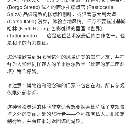
之后，不妨漫步于比萨迷人的街道：在博尔戈斯特雷托
(Borgo Stretto) 优雅的萨尔扎糕点店 (Pasticceria
Salza) 品尝精致的糕点和咖啡，或沿著意大利大道
(Corso Italia) 漫步，体验当地风情。千万不要错过基斯
哈林 (Keith Haring) 色彩斑斓的壁画《世界》
(Tuttomondo)——这是这位艺术家最后的杰作之一，也
是和平的有力像征。
您还将欣赏到沿著阿诺河的风景优美的驾车之旅，并在
鲜为人知但同样迷人的圣米歇尔教堂（比萨的第二座斜
塔）稍作停留。
请注意：博物馆和纪念碑的门票不包含在内。所有参观
仅限外部参观。
这种轻松灵活的体验非常适合想要探索比萨除了常规景
点之外的美丽之处的旅行者——全程都有私人司机和定
制行程，并保证准时返回您的游轮。