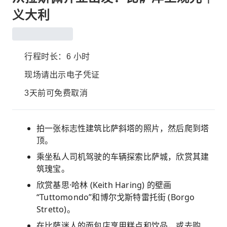
义大利
行程时长：6 小时
现场请出示电子凭证
3天前可免费取消
拍一张标志性建筑比萨斜塔的照片，然后爬到塔
顶。
乘坐私人司机驾驶的车辆探索比萨城，欣赏其建
筑瑰宝。
欣赏基思·哈林 (Keith Haring) 的壁画
“Tuttomondo”和博尔戈斯特雷托街 (Borgo
Stretto)。
在比萨迷人的面包店享用糕点和饮品，或去购