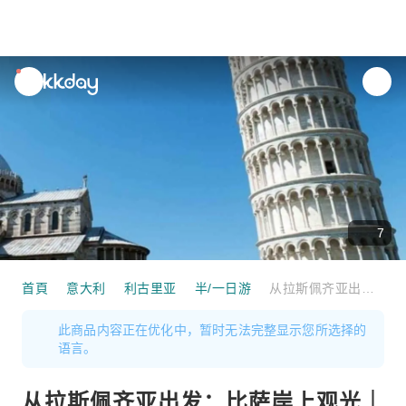
unread
notifications
7
首頁
意大利
利古里亚
半/一日游
从拉斯佩齐亚出发：比萨岸上观光｜义大利
此商品内容正在优化中，暂时无法完整显示您所选择的
语言。
从拉斯佩齐亚出发：比萨岸上观光｜