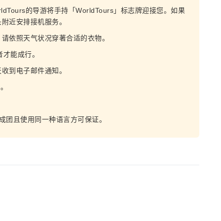
Tours的导游将手持「WorldTours」标志牌迎接您。如果
头附近安排接机服务。
。请依照天气状况穿著合适的衣物。
者才能成行。
天收到电子邮件通知。
钟。
成团且使用同一种语言方可保证。