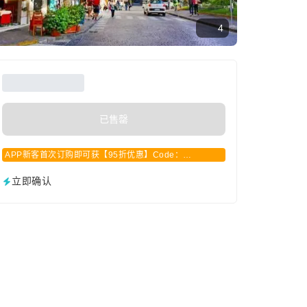
4
已售罄
APP新客首次订购即可获【95折优惠】Code：
APPCN2025
立即确认