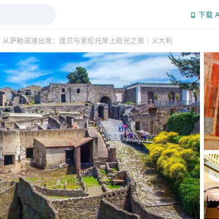
下载 A
从萨勒诺港出发：庞贝与索伦托岸上观光之旅｜义大利