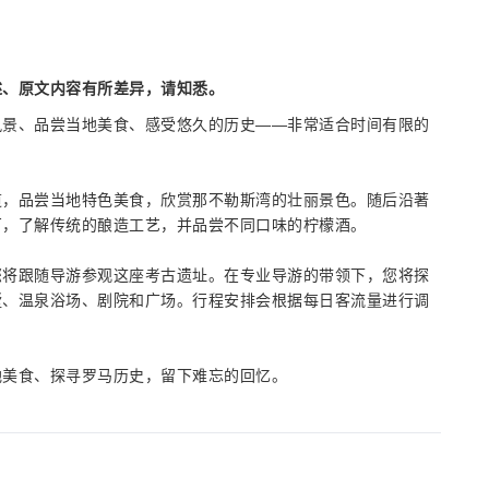
述、原文内容有所差异，请知悉。
的风景、品尝当地美食、感受悠久的历史——非常适合时间有限的
道，品尝当地特色美食，欣赏那不勒斯湾的壮丽景色。随后沿著
厂，了解传统的酿造工艺，并品尝不同口味的柠檬酒。
您将跟随导游参观这座考古遗址。在专业导游的带领下，您将探
墅、温泉浴场、剧院和广场。行程安排会根据每日客流量进行调
地美食、探寻罗马历史，留下难忘的回忆。