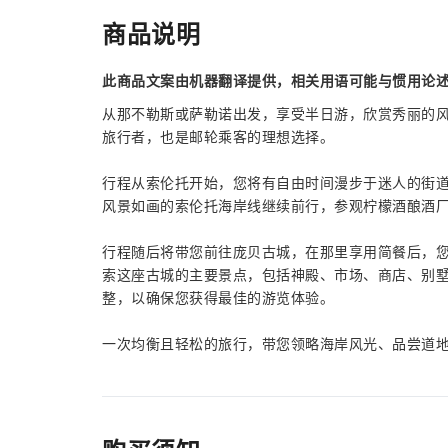
商品说明
此商品文案由机器翻译提供，相关用语可能与惯用论
从那不勒斯或萨勒诺出发，享受半​​日游，欣赏秀丽
旅行者，也是邮轮乘客的理想选择。
行程从索伦托开始，您将有自由时间漫步于迷人的街
风景如画的索伦托海岸线继续前行，参观柠檬酒酿酒
行程随后将带您前往庞贝古城，在那里享用简餐后，
索这座古城的主要景点，包括神殿、市场、商店、别
整，以确保您获得最佳的游览体验。
一次均衡且轻松的旅行，带您领略海岸风光、品尝道