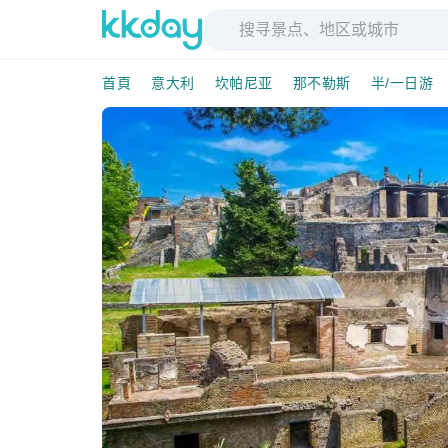
首頁
意大利
坎帕尼亚
那不勒斯
半/一日游