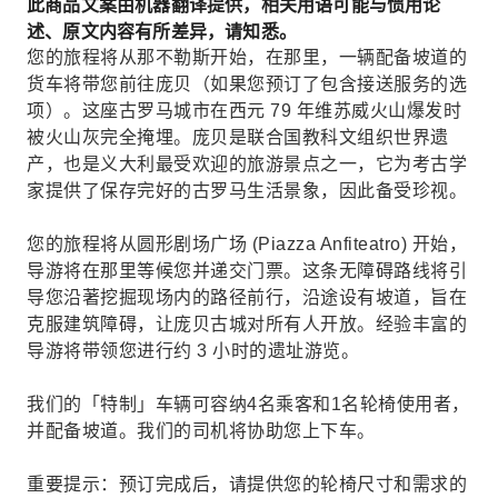
此商品文案由机器翻译提供，相关用语可能与惯用论
述、原文内容有所差异，请知悉。
您的旅程将从那不勒斯开始，在那里，一辆配备坡道的
货车将带您前往庞贝（如果您预订了包含接送服务的选
项）。这座古罗马城市在西元 79 年维苏威火山爆发时
被火山灰完全掩埋。庞贝是联合国教科文组织世界遗
产，也是义大利最受欢迎的旅游景点之一，它为考古学
家提供了保存完好的古罗马生活景象，因此备受珍视。
您的旅程将从圆形剧场广场 (Piazza Anfiteatro) 开始，
导游将在那里等候您并递交门票。这条无障碍路线将引
导您沿著挖掘现场内的路径前行，沿途设有坡道，旨在
克服建筑障碍，让庞贝古城对所有人开放。经验丰富的
导游将带领您进行约 3 小时的遗址游览。
我们的「特制」车辆可容纳4名乘客和1名轮椅使用者，
并配备坡道。我们的司机将协助您上下车。
重要提示：预订完成后，请提供您的轮椅尺寸和需求的