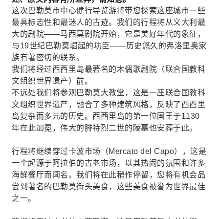
这次巴勒莫市中心健行导览游将带您探索这座城市一些
最具标志性和最迷人的古迹。我们的行程将从义大利最
大的剧院——马西莫剧院开始，它是美好年代的象征，
与19世纪巴勒莫崛起的功臣——历史悠久的弗洛里奥家
族有著密切的联系。
我们将经过西西里岛最著名的木偶歌剧院（联合国教科
文组织世界遗产）前。
不远处我们将参观巴勒莫大教堂，这是一座联合国教科
文组织世界遗产，融合了多种建筑风格，反映了西西里
岛复杂而多元的历史。西西里岛的第一位国王于1130
年在此加冕，伟大的腓特烈二世的陵墓也安葬于此。
行程将继续穿过卡波市场（Mercato del Capo），这是
一个起源于阿拉伯的古老市场，以其热闹的氛围和许多
海鲜餐厅而闻名。我们将在此稍作停留，您将有机会品
尝到著名的巴勒莫街头美食，这些美食被誉为世界最佳
之一。