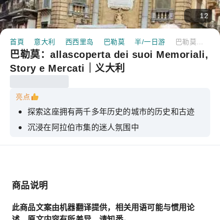
12
首頁
意大利
西西里岛
巴勒莫
半/一日游
巴勒莫：allascoperta dei suoi Memoriali, Story e Mercati｜义大利
巴勒莫：allascoperta dei suoi Memoriali,
Story e Mercati｜义大利
亮点
探索这座拥有两千多年历史的城市的历史和古迹
沉浸在阿拉伯市集的迷人氛围中
我将透过电影、小说和电视剧来向你介绍巴勒莫。
我将带你了解一个真正的巴勒莫人是如何生活的，
以及他常去的地方。
商品说明
我将给你讲故事和传说，谜团和奇迹，英雄和黑手
党。
此商品文案由机器翻译提供，相关用语可能与惯用论
述、原文内容有所差异，请知悉。