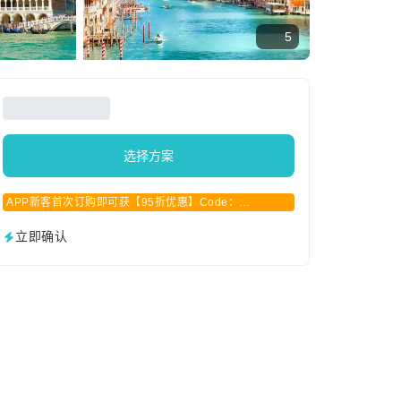
5
选择方案
APP新客首次订购即可获【95折优惠】Code：
APPCN2025
立即确认