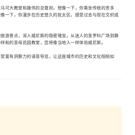
圣马可大教堂和雄伟的总督府。想像一下，你乘坐传统的贡多
想像一下，你漫步在历史悠久的犹太区，感受过去与现在交织成
的旅游景点，深入威尼斯的隐密瑰宝。从迷人的圣罗科广场到静
静祥和的圣母花园教堂，您将像当地人一样体验威尼斯。
享受富有洞察力的语音导览，让这座城市的历史和文化栩栩如