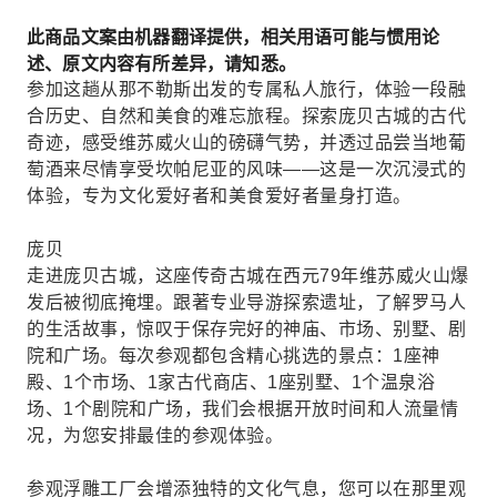
此商品文案由机器翻译提供，相关用语可能与惯用论
述、原文内容有所差异，请知悉。
参加这趟从那不勒斯出发的专属私人旅行，体验一段融
合历史、自然和美食的难忘旅程。探索庞贝古城的古代
奇迹，感受维苏威火山的磅礴气势，并透过品尝当地葡
萄酒来尽情享受坎帕尼亚的风味——这是一次沉浸式的
体验，专为文化爱好者和美食爱好者量身打造。
庞贝
走进庞贝古城，这座传奇古城在西元79年维苏威火山爆
发后被彻底掩埋。跟著专业导游探索遗址，了解罗马人
的生活故事，惊叹于保存完好的神庙、市场、别墅、剧
院和广场。每次参观都包含精心挑选的景点：1座神
殿、1个市场、1家古代商店、1座别墅、1个温泉浴
场、1个剧院和广场，我们会根据开放时间和人流量情
况，为您安排最佳的参观体验。
参观浮雕工厂会增添独特的文化气息，您可以在那里观