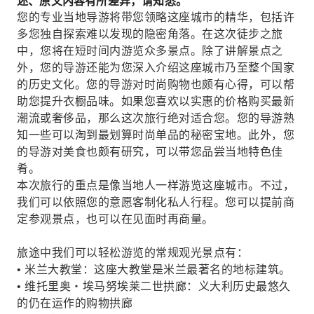
述、原文内容有所差异，请知悉。
您的专业当地导游将带您领略这座城市的精华，包括许
多您独自探索难以发现的隐密角落。在这次徒步之旅
中，您将在短时间内游览众多景点。除了讲解景点之
外，您的导游还能为您深入介绍这座城市乃至整个国家
的历史文化。您的导游对时尚购物也颇有心得，可以帮
助您提升衣橱品味。如果您喜欢以实惠的价格购买最新
潮流或奢侈品，那么这次旅行绝对适合您。您的导游熟
知一些可以淘到最划算时尚单品的秘密宝地。此外，您
的导游对美食也颇有研究，可以带您品尝当地特色佳
肴。
本次旅行的重点是像当地人一样游览这座城市。不过，
我们可以依照您的意愿客制化私人行程。您可以提前商
定参观景点，也可以在见面时再商量。
旅途中我们可以轻松游览的常规观光景点有：
• 米兰大教堂：这座大教堂是米兰最著名的地标建筑。
• 维托里奥‧埃马努埃莱二世拱廊：义大利历史最悠久
的仍在运作的购物拱廊