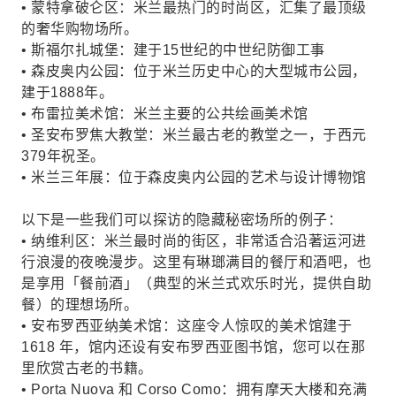
• 蒙特拿破仑区：米兰最热门的时尚区，汇集了最顶级
的奢华购物场所。
• 斯福尔扎城堡：建于15世纪的中世纪防御工事
• 森皮奥内公园：位于米兰历史中心的大型城市公园，
建于1888年。
• 布雷拉美术馆：米兰主要的公共绘画美术馆
• 圣安布罗焦大教堂：米兰最古老的教堂之一，于西元
379年祝圣。
• 米兰三年展：位于森皮奥内公园的艺术与设计博物馆
以下是一些我们可以探访的隐藏秘密场所的例子：
• 纳维利区：米兰最时尚的街区，非常适合沿著运河进
行浪漫的夜晚漫步。这里有琳瑯满目的餐厅和酒吧，也
是享用「餐前酒」（典型的米兰式欢乐时光，提供自助
餐）的理想场所。
• 安布罗西亚纳美术馆：这座令人惊叹的美术馆建于
1618 年，馆内还设有安布罗西亚图书馆，您可以在那
里欣赏古老的书籍。
• Porta Nuova 和 Corso Como：拥有摩天大楼和充满