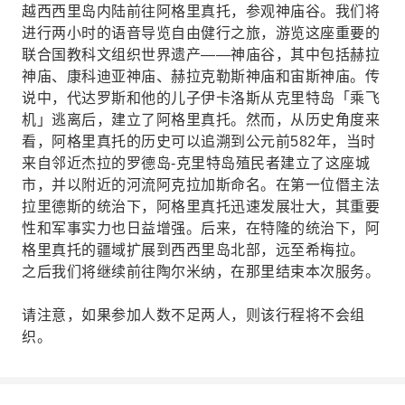
越西西里岛内陆前往阿格里真托，参观神庙谷。我们将
进行两小时的语音导览自由健行之旅，游览这座重要的
联合国教科文组织世界遗产——神庙谷，其中包括赫拉
神庙、康科迪亚神庙、赫拉克勒斯神庙和宙斯神庙。传
说中，代达罗斯和他的儿子伊卡洛斯从克里特岛「乘飞
机」逃离后，建立了阿格里真托。然而，从历史角度来
看，阿格里真托的历史可以追溯到公元前582年，当时
来自邻近杰拉的罗德岛-克里特岛殖民者建立了这座城
市，并以附近的河流阿克拉加斯命名。在第一位僭主法
拉里德斯的统治下，阿格里真托迅速发展壮大，其重要
性和军事实力也日益增强。后来，在特隆的统治下，阿
格里真托的疆域扩展到西西里岛北部，远至希梅拉。
之后我们将继续前往陶尔米纳，在那里结束本次服务。
请注意，如果参加人数不足两人，则该行程将不会组
织。