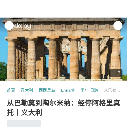
unread
notifications
7
首頁
意大利
西西里岛
Enna省
半/一日游
从巴勒莫到陶尔米纳：经停阿格里真托｜义大利
从巴勒莫到陶尔米纳：经停阿格里真
托｜义大利