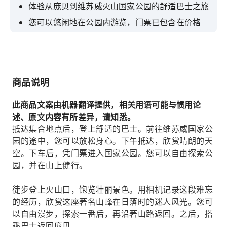
体验从庞贝到维苏威火山国家公园的舒适巴士之旅
您可以悠闲地在公园内游览，门票已包含在价格
中。
徒步登上火山口，这样你就可以拍一些令人难忘的
火山照片了。
搭乘舒适的巴士返回庞贝，沿途欣赏乡村风光，享
商品说明
受轻松惬意的旅程。
此商品文案由机器翻译提供，相关用语可能与惯用论
述、原文内容有所差异，请知悉。
抵达集合地点后，登上舒适的巴士。前往维苏威国家公
园的途中，您可以放松身心。下午抵达，欣赏晴朗的天
空。下车后，凭门票进入国家公园。您可以自由探索公
园，并在山上健行。
徒步登上火山口，饱览壮丽景色。用相机记录这段难忘
的经历，欣赏这座著名山峰在日落时的迷人风光。您可
以自由漫步，探索一番后，再沿著山路返回。之后，搭
乘巴士返回庞贝。