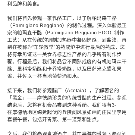
利品牌和美食。
我们将首先参观一家乳酪工厂，以了解帕玛森干酪
（Parmigiano Reggiano）的制作过程。深入体验最正
宗的帕玛森干酪（Parmigiano Reggiano PDO）制作
工艺：从在传统的铜制加热器中凝固奶酪，到盐渍，再
到在被称为“车轮教堂”的熟成炉中进行最后的熟成，您
将有幸见证这一美食界标志性产品的几乎所有制作步
骤。行程最后，我们将品尝不同熟成度的有机帕玛森干
酪、里科塔奶酪和卡乔塔奶酪，以及巴萨米克醋和果
酱，并佐以一杯当地葡萄酒和水。
接下来，我们将参观醋厂（Acetaia），了解著名的
「黑金」——摩德纳珍贵的传统香醋的生产过程。参观
结束后，您将有机会品尝到这种香醋。我们将有3-
在摩德纳地区绵延起伏的丘陵间风景如画的庄园里享用
套餐午餐，包括开胃菜、第一道菜和甜点。
之后，我们将参观当地酒庄，并在导游的带领下参观酒