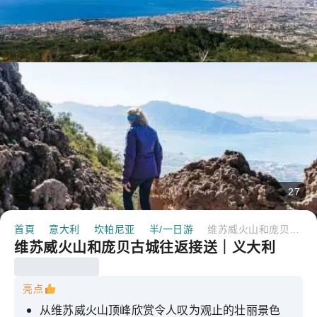
27
首頁
意大利
坎帕尼亚
半/一日游
维苏威火山和庞贝古城往返接送｜义大利
维苏威火山和庞贝古城往返接送｜义大利
亮点
从维苏威火山顶峰欣赏令人叹为观止的壮丽景色