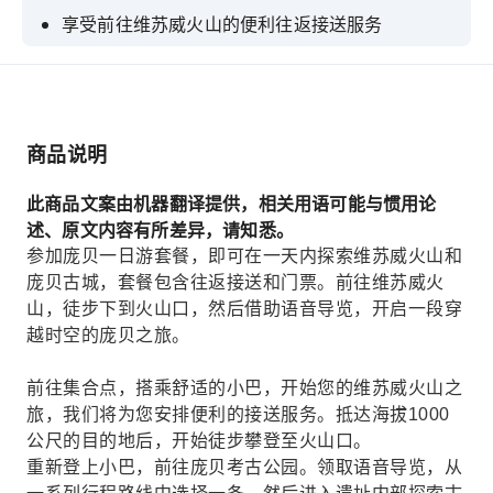
享受前往维苏威火山的便利往返接送服务
按照自己的步调探索著名的庞贝考古公园
揭开曾被火山灰掩埋的古代遗迹的秘密
一边探索一边聆听语音导览，仿佛穿越回过去。
商品说明
此商品文案由机器翻译提供，相关用语可能与惯用论
述、原文内容有所差异，请知悉。
参加庞贝一日游套餐，即可在一天内探索维苏威火山和
庞贝古城，套餐包含往返接送和门票。前往维苏威火
山，徒步下到火山口，然后借助语音导览，开启一段穿
越时空的庞贝之旅。
前往集合点，搭乘舒适的小巴，开始您的维苏威火山之
旅，我们将为您安排便利的接送服务。抵达海拔1000
公尺的目的地后，开始徒步攀登至火山口。
重新登上小巴，前往庞贝考古公园。领取语音导览，从