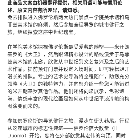
此商品文案由机器翻译提供，相关用语可能与惯用论
述、原文内容有所差异，请知悉。
免去排队进入佛罗伦斯两大热门景点－学院美术馆和乌
菲兹美术馆的麻烦，然后参加全程导览的城市健行之
旅，继续探索这座中世纪瑰宝。
在学院美术馆探视佛罗伦斯最受爱戴的雕塑——米开朗
基罗的《大卫》，然后跟随精心设计的路线漫步于乌菲
兹美术馆的走廊，欣赏从中世纪到文艺复兴及之后的艺
术作品。提前预订门票并设定入场时间，即可轻松避开
漫长的排队。专业的艺术史导游将全程陪伴，助您充分
领略《大卫》的独特魅力，并向您介绍一些您可能错过
的米开朗基罗其他作品。他们还将向您展示，色彩饱
满、情感丰富的现代绘画是如何从中世纪平淡冷峻的构
图演变而来的。
参加佛罗伦斯的导览健行之旅，漫步在街头巷尾。行程
从这座城市的标志性建筑——佛罗伦萨大教堂（Il
Duomo）开始，您将在外部欣赏其宏伟的穹顶，同时