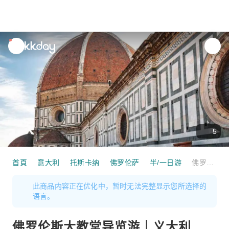
unread
notifications
5
首頁
意大利
托斯卡纳
佛罗伦萨
半/一日游
佛罗伦斯大教堂导览游｜义大利
此商品内容正在优化中，暂时无法完整显示您所选择的
语言。
佛罗伦斯大教堂导览游｜义大利