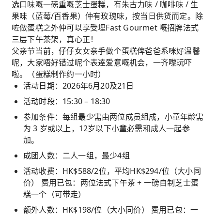
选口味嘅一磅重嘅芝士蛋糕，有朱古力味 / 咖啡味 / 生
果味（蓝莓/百香果）仲有玫瑰味，按当日供货而定。除
咗做蛋糕之外仲可以享受埋Fast Gourmet 嘅招牌法式
三层下午茶架，真心正！
父亲节当前，仔仔女女亲手做个蛋糕俾爸爸系咪好温馨
呢，大家唔好错过呢个表逹爱意嘅机会，一齐嚟玩吓
啦。（蛋糕制作约一小时）
活动日期：2026年6月20及21日
活动时段：15:30 – 18:30
参加条件：每组最少需由两位成员组成，小童年龄需
为 3 岁或以上，12岁以下小童必需和成人一起参
加。
成团人数：二人一组，最少4组
活动收费：HK$588/2位，平均HK$294/位（大小同
价） 费用已包：两位法式下午茶 + 一磅自制芝士蛋
糕一个（可带走）
额外人数：HK$198/位（大小同价） 费用已包：一