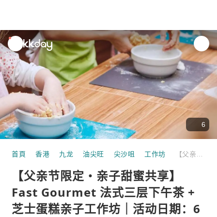
unread
notifications
6
首頁
香港
九龙
油尖旺
尖沙咀
工作坊
【父亲节限定・亲子甜蜜共享】Fast Gourmet 法式三层下午茶 + 芝士蛋糕亲子工作坊｜活动日期：6月20日及21日
【父亲节限定・亲子甜蜜共享】
Fast Gourmet 法式三层下午茶 +
芝士蛋糕亲子工作坊｜活动日期：6