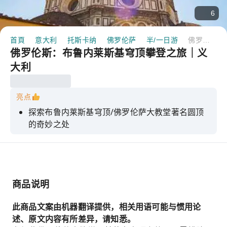
6
首頁
意大利
托斯卡纳
佛罗伦萨
半/一日游
佛罗伦斯：布鲁内莱斯基穹顶攀登之旅｜义大利
佛罗伦斯：布鲁内莱斯基穹顶攀登之旅｜义
大利
亮点
探索布鲁内莱斯基穹顶/佛罗伦萨大教堂著名圆顶
的奇妙之处
探索佛罗伦斯大教堂内的珍宝。
前往大教堂露台欣赏壮丽景色
商品说明
此商品文案由机器翻译提供，相关用语可能与惯用论
述、原文内容有所差异，请知悉。