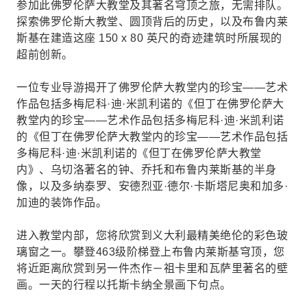
参加此佛罗伦萨大教堂及其著名穹顶之旅，无需排队。
探索佛罗伦斯大教堂、圆顶背后的历史，以及布鲁内莱
斯基在建造这座 150 x 80 英尺的奇迹建筑时所展现的
超前创新。
一位专业导游揭开了佛罗伦萨大教堂内的珍宝——艺术
作品包括多梅尼科·迪·米凯利诺的《但丁在佛罗伦萨大
教堂内的珍宝——艺术作品包括多梅尼科·迪·米凯利诺
的《但丁在佛罗伦萨大教堂内的珍宝——艺术作品包括
多梅尼科·迪·米凯利诺的《但丁在佛罗伦萨大教堂
内》、乌切洛著名的钟、乔托和布鲁内莱斯基的半身
像，以及多纳泰罗、安德烈亚·德尔·卡斯塔尼奥和加多·
加迪的装饰作品。
进入教堂内部，您将欣赏到义大利最精美绝伦的彩色玻
璃窗之一。攀登463级阶梯登上布鲁内莱斯基穹顶，您
将近距离欣赏到另一件杰作－祖卡里和瓦萨里著名的壁
画。一天的行程以托斯卡纳全景画下句点。