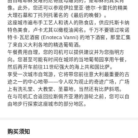
由目睹耶稣受难的尼哥底母雕刻的，是耶稣的真实肖
像。此外，您还可以参观伊拉里亚·德尔·卡雷托的精美
大理石墓和丁托列托著名的《最后的晚餐》。
这座城市遍布手工艺人和诱人的熟食店，供应托斯卡纳
特色美食，卢卡尤其以橄榄油闻名。千万不要错过埃诺
特卡·瓦尼酒窖 (Enoteca Vanni) 的地下酒窖，那里汇集
了来自义大利各地的精选葡萄酒。
午餐费用自理，您的司机可以提供建议并为您指明方
向。您甚至可能有时间在城郊的当地葡萄园享用午餐，
然后再开车前往11世纪强大的海上共和国比萨。
享受一次城市自驾游，它将带您前往意大利最重要的古
迹之一的中心地带——令人叹为观止的奇迹广场，广场
上有洗礼堂、大教堂、圣墓地，当然还有比萨斜塔。
在与司机汇合返回拉斯佩齐亚港的游轮之前，您可以自
由地步行探索这座城市的部分地区。
购买须知