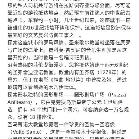
您的私人司机兼导游将在拉斯佩齐亚与您会面，尽可能
靠近您的游轮抵达地点，然后驱车前往迷人的中世纪古
城卢卡，车程约一小时。几个世纪以来，这座城市一直
被雄伟的16世纪城墙环绕和保护，这道城墙是欧洲保存
最完好的文艺复兴防御工事之一。
探索这座城市的罗马风情，圣米歇尔教堂就坐落在原罗
马广场的遗址上。贾科莫·普契尼的音乐生涯就是从这
里开始的，当时他是一名唱诗班男孩。
沿著热闹的菲伦戈街漫步，您将抵达始建于西元6世纪
的圣弗雷迪亚诺教堂。教堂内有圣齐塔（1278年）的
墓穴，但丁在电影《神曲·地狱篇》中曾提及她，透过
玻璃可以看到她的木乃伊遗体。
探索形状独特的圆形剧场——圆形剧场广场（Piazza
Anfiteatro），它由克劳狄乌斯皇帝于公元 1 世纪建
造，拥有 54 个拱门和一个洞穴，可容纳多达一万名观
众，设有 18 排座位。
圣马蒂诺大教堂珍藏著一件珍贵的圣物－圣容像
（Volto Santo），这是一尊雪松木十字架像，据说是