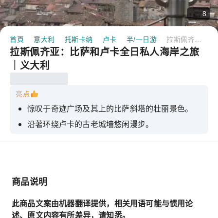
8
首頁
意大利
托斯卡纳
卢卡
半/一日游
拉斯佩齐亚：比萨和卢卡全日私人海岸之旅｜义大利
拉斯佩齐亚：比萨和卢卡全日私人海岸之旅
｜义大利
亮点
惊叹于奇迹广场及其上的比萨斜塔的壮丽景色。
沿著环绕卢卡的古老城墙悠闲漫步。
参观最美丽的罗马圆形剧场，这里是绝佳的拍照地
点。
登上托雷吉尼吉树塔，即可360度欣赏城市美景。
商品说明
此商品文案由机器翻译提供，相关用语可能与惯用论
述、原文内容有所差异，请知悉。