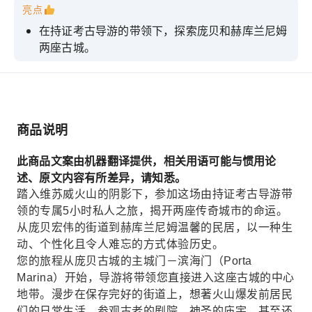
亮点
在持证考古导游的带领下，探索庞贝和赫库兰尼姆
两座古城。
庞贝和赫库兰尼姆免排队门票
参观庞贝古城的剧院、神殿、妓院以及维苏威火山
受害者的石膏模型。
商品说明
探索赫库兰尼姆的私人民居、古老海岸线、商店和
面包房
此商品文案由机器翻译提供，相关用语可能与惯用论
享受完全可自订的私人旅行，行程节奏和路线灵
述、原文内容有所差异，请知悉。
活。
踏入维苏威火山的阴影下，参加这场由持证考古导游带
领的专属5小时私人之旅，揭开两座传奇城市的命运。
从庞贝宏伟的街道到赫库兰尼姆温馨的民居，以一种生
动、个性化且令人难忘的方式体验历史。
您的旅程从庞贝古城的主城门－滨海门（Porta
Marina）开始，导游将带领您直接进入这座古城的中心
地带。漫步在保存完好的街道上，想著火山爆发前居民
们的日常生活。参观古老的剧院、神圣的庙宇，甚至还