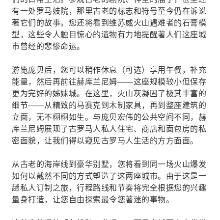
有一处罗马妓院，那里古老的标志和符号至今仍在诉说
著它们的故事。您还将看到维苏威火山遇难者的石膏模
型，这些令人触目惊心的遗物有力地提醒著人们这座城
市曾经的悲惨命运。
游览庞贝后，您可以稍作休息（可选）享用午餐，补充
能量，然后再前往赫库兰尼姆——这座规模较小但保存
更为完好的姊妹城。在这里，火山灰凝固了极其丰富的
细节——从精致的马赛克到木制家具，再到整座建筑的
立面，无不栩栩如生。与庞贝宏伟的公共空间不同，赫
库兰尼姆展现了古罗马人私人住宅、商店和面包房的私
密面貌，让我们得以窥见古罗马人生活的方方面面。
从古老的海岸线到豪华别墅，您将看到同一场火山爆发
如何以截然不同的方式塑造了这两座城市。由于这是一
趟私人订制之旅，行程路线和节奏将完全根据您的兴趣
量身打造，让您自由探索最令您著迷的事物。