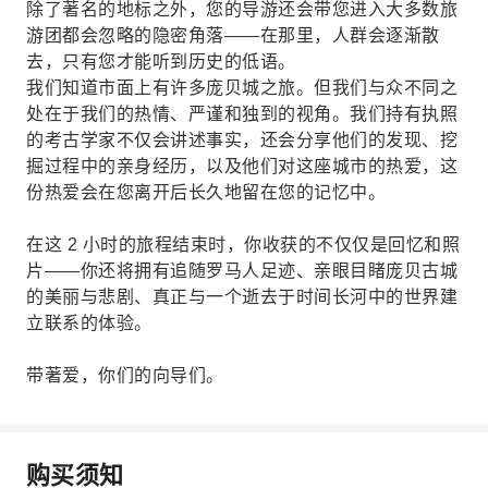
除了著名的地标之外，您的导游还会带您进入大多数旅
游团都会忽略的隐密角落——在那里，人群会逐渐散
去，只有您才能听到历史的低语。
我们知道市面上有许多庞贝城之旅。但我们与众不同之
处在于我们的热情、严谨和独到的视角。我们持有执照
的考古学家不仅会讲述事实，还会分享他们的发现、挖
掘过程中的亲身经历，以及他们对这座城市的热爱，这
份热爱会在您离开后长久地留在您的记忆中。
在这 2 小时的旅程结束时，你收获的不仅仅是回忆和照
片——你还将拥有追随罗马人足迹、亲眼目睹庞贝古城
的美丽与悲剧、真正与一个逝去于时间长河中的世界建
立联系的体验。
带著爱，你们的向导们。
购买须知