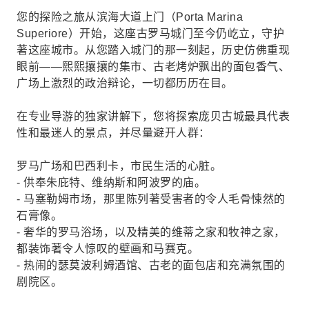
您的探险之旅从滨海大道上门（Porta Marina
Superiore）开始，这座古罗马城门至今仍屹立，守护
著这座城市。从您踏入城门的那一刻起，历史仿佛重现
眼前——熙熙攘攘的集市、古老烤炉飘出的面包香气、
广场上激烈的政治辩论，一切都历历在目。
在专业导游的独家讲解下，您将探索庞贝古城最具代表
性和最迷人的景点，并尽量避开人群：
罗马广场和巴西利卡，市民生活的心脏。
- 供奉朱庇特、维纳斯和阿波罗的庙。
- 马塞勒姆市场，那里陈列著受害者的令人毛骨悚然的
石膏像。
- 奢华的罗马浴场，以及精美的维蒂之家和牧神之家，
都装饰著令人惊叹的壁画和马赛克。
- 热闹的瑟莫波利姆酒馆、古老的面包店和充满氛围的
剧院区。