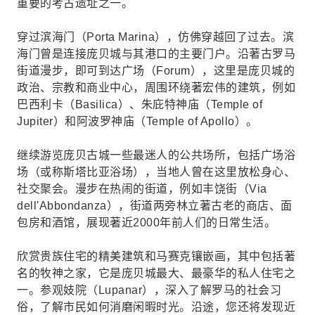
重要的考古遗址之一。
穿过滨海门（Porta Marina），仿佛穿越回了过去。滨
海门曾是连接庞贝城与其港口的主要门户。沿著古罗马
街道漫步，即可到达广场（Forum），这里是庞贝城的
政治、宗教和商业中心，周围环绕著宏伟的建筑，例如
巴西利卡（Basilica）、朱庇特神庙（Temple of
Jupiter）和阿波罗神庙（Temple of Apollo）。
继续游览庞贝古城一些最迷人的公共场所，包括广场浴
场（或称斯塔比亚浴场），当地人曾在这里放松身心、
社交聚会。漫步在热闹的街道，例如丰饶街（Via
dell'Abbondanza），街道两旁林立著古老的商店、面
包房和酒馆，展现著近2000年前人们的日常生活。
欣赏贵族住宅的精美建筑和马赛克镶嵌画，其中包括著
名的牧神之家，它是庞贝城最大、最豪华的私人住宅之
一。参观妓院（Lupanar），深入了解罗马的社会习
俗，了解市民如何消磨闲暇时光。沿途，您还将发现近