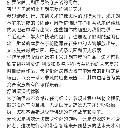
佛罗伦萨共和国最终守护者的角色。
普里吉奥尼和米开朗基罗的创意天才
参观继续进行，来到美术馆标志性的囚徒大厅，米开朗
基罗未完成的《囚徒》雕塑仿佛仍在挣扎著从未经雕琢
的大理石中浮现出来。这些雄伟的雕塑为我们提供了一
个近距离了解大师技法的窗口，也展现了他对雕塑的信
念：雕塑的本质在于将隐藏在石头中的人物解放出来。
文艺复兴时期绘画、哥德式祭坛画和历史乐器
学院美术馆收藏的远不止米开朗基罗的作品。您还可以
欣赏到菲利皮诺·利皮和多梅尼科·吉兰达约的文艺复兴
时期绘画作品、佛罗伦萨最伟大教堂中宏伟的哥特式祭
坛画，以及一系列非凡的历史乐器——其中包括曾为美
第奇家族所有的珍稀乐器。
舒适沉浸式体验
为了确保您不会错过任何细节，参观过程中您将全程佩
戴舒适的音频耳机。无论展厅是静谧无声还是熙熙攘
攘，您都不会错过导游讲述的任何故事和见解。
无论您是初次造访佛罗伦萨的游客，还是资深的艺术爱
好者，这次旅行都将带您领略米开朗基罗的艺术天才和