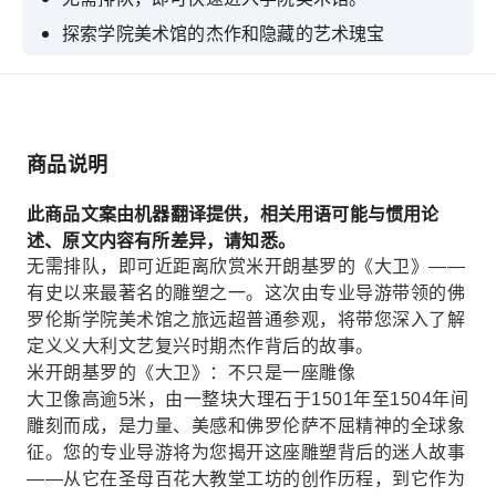
探索学院美术馆的杰作和隐藏的艺术瑰宝
凝视米开朗基罗的《大卫》
探索米开朗基罗令人难忘的未完成雕塑作品《囚
禁》
商品说明
精通西班牙语的执照导游
此商品文案由机器翻译提供，相关用语可能与惯用论
述、原文内容有所差异，请知悉。
无需排队，即可近距离欣赏米开朗基罗的《大卫》——
有史以来最著名的雕塑之一。这次由专业导游带领的佛
罗伦斯学院美术馆之旅远超普通参观，将带您深入了解
定义义大利文艺复兴时期杰作背后的故事。
米开朗基罗的《大卫》：不只是一座雕像
大卫像高逾5米，由一整块大理石于1501年至1504年间
雕刻而成，是力量、美感和佛罗伦萨不屈精神的全球象
征。您的专业导游将为您揭开这座雕塑背后的迷人故事
——从它在圣母百花大教堂工坊的创作历程，到它作为