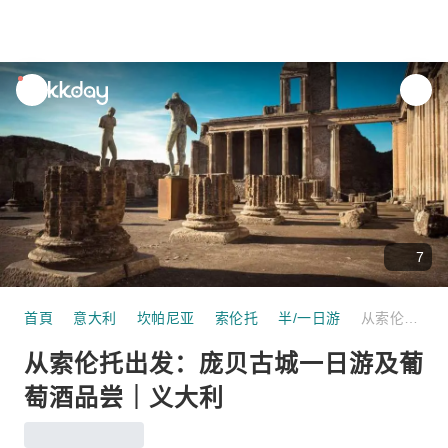
unread
notifications
7
首頁
意大利
坎帕尼亚
索伦托
半/一日游
从索伦托出发：庞贝古城一日游及葡萄酒品尝｜义大利
从索伦托出发：庞贝古城一日游及葡
萄酒品尝｜义大利