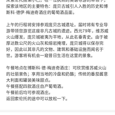
从索伦托搭乘小巴，在一位执照的英语导游的带领下，
探索该地区的主要特色：庞贝古城引人入胜的历史和博
斯科·德伊·梅迪奇酒庄的葡萄酒品鉴。
上午的行程将安排参观庞贝古城遗址，届时将有专业导
游带领您游览这座非凡古城的遗迹。西元79年，维苏威
火山爆发，庞贝城被夷为平地，从此名垂青史。由于被
厚达数公尺的火山灰和熔岩掩埋，庞贝城得以保存完
好，因此以其非凡的文物、建筑和基础设施而闻名于
世。游客将有机会一窥昔日生活在这里的景象。
午餐地点在博斯科·德·梅迪奇酒庄：可欣赏维苏威火山
的壮丽景色；享用当地的冷盘和奶酪；传统的番茄酱意
大利面和罐装美味甜点。
午餐搭配四款酒庄自产葡萄酒。
午餐前后均可参观酒庄。
返回索伦托的途中可以放松一下。