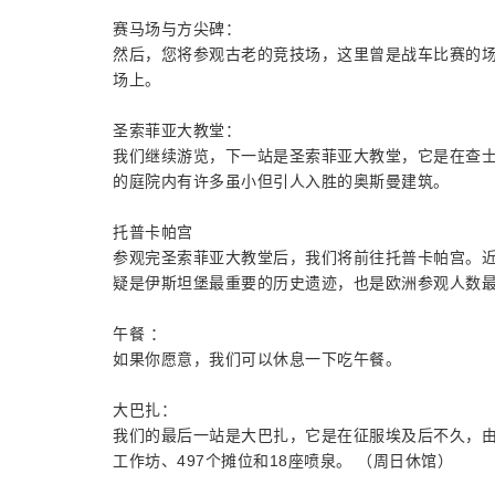
赛马场与方尖碑：
然后，您将参观古老的竞技场，这里曾是战车比赛的
场上。
圣索菲亚大教堂：
我们继续游览，下一站是圣索菲亚大教堂，它是在查士丁
的庭院内有许多虽小但引人入胜的奥斯曼建筑。
托普卡帕宫
参观完圣索菲亚大教堂后，我们将前往托普卡帕宫。近
疑是伊斯坦堡最重要的历史遗迹，也是欧洲参观人数最
午餐 ：
如果你愿意，我们可以休息一下吃午餐。
大巴扎：
我们的最后一站是大巴扎，它是在征服埃及后不久，由法提
工作坊、497个摊位和18座喷泉。 （周日休馆）