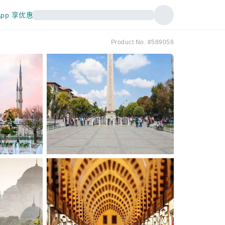
pp 享优惠
Product No. #589058