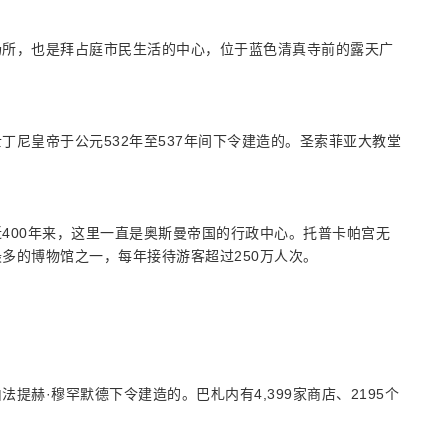
场所，也是拜占庭市民生活的中心，位于蓝色清真寺前的露天广
尼皇帝于公元532年至537年间下令建造的。圣索菲亚大教堂
400年来，这里一直是奥斯曼帝国的行政中心。托普卡帕宫无
多的博物馆之一，每年接待游客超过250万人次。
赫·穆罕默德下令建造的。巴札内有4,399家商店、2195个