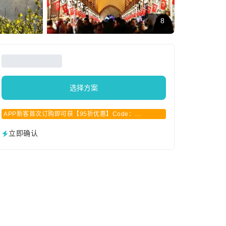
8
选择方案
APP新客首次订购即可获【95折优惠】Code：
APPCN2025
立即确认