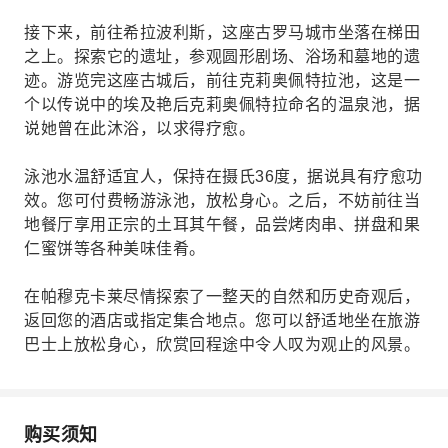
接下来，前往希拉波利斯，这座古罗马城市坐落在梯田
之上。探索它的遗址，参观圆形剧场、浴场和墓地的遗
迹。游览完这座古城后，前往克莉奥佩特拉池，这是一
个以传说中的埃及艳后克莉奥佩特拉命名的温泉池，据
说她曾在此沐浴，以求得疗愈。
泳池水温舒适宜人，保持在摄氏36度，据说具有疗愈功
效。您可付费畅游泳池，放松身心。之后，不妨前往当
地餐厅享用正宗的土耳其午餐，品尝烤肉串、拼盘和果
仁蜜饼等各种美味佳肴。
在帕穆克卡莱尽情探索了一整天的自然和历史奇观后，
返回您的酒店或指定集合地点。您可以舒适地坐在旅游
巴士上放松身心，欣赏回程途中令人叹为观止的风景。
购买须知