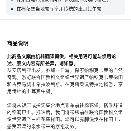
在棉花堡当地餐厅享用传统的土耳其午餐
额外付费即可在克莉奥佩特拉泳池的温暖池水中游
泳
欣赏联合国教科文组织世界遗产帕穆克卡莱雪白的
梯田式水池。
商品说明
赤脚走在露台上，享受温暖、具有疗愈功效的泉
此商品文案由机器翻译提供，相关用语可能与惯用论
水。
述、原文内容有所差异，请知悉。
从安塔利亚出发，参加一日游，探索帕穆克卡莱的自然
奇观。游览联合国教科文组织世界遗产帕穆克卡莱梯田
和古罗马城市希拉波利斯。在克莉奥佩特拉池畅游，享
用传统的土耳其午餐。
您将从饭店或指定集合地点乘车前往棉花堡，搭乘舒适
的空调巴士。抵达后，我们将带您前往联合国教科文组
织世界遗产－棉花堡梯田。您可以赤脚漫步在梯田上，
感受温暖的泉水带来的疗愈功效。