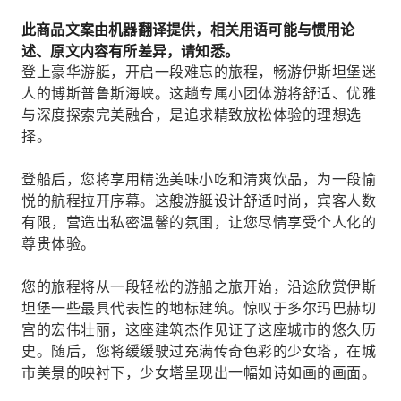
此商品文案由机器翻译提供，相关用语可能与惯用论
述、原文内容有所差异，请知悉。
登上豪华游艇，开启一段难忘的旅程，畅游伊斯坦堡迷
人的博斯普鲁斯海峡。这趟专属小团体游将舒适、优雅
与深度探索完美融合，是追求精致放松体验的理想选
择。
登船后，您将享用精选美味小吃和清爽饮品，为一段愉
悦的航程拉开序幕。这艘游艇设计舒适时尚，宾客人数
有限，营造出私密温馨的氛围，让您尽情享受个人化的
尊贵体验。
您的旅程将从一段轻松的游船之旅开始，沿途欣赏伊斯
坦堡一些最具代表性的地标建筑。惊叹于多尔玛巴赫切
宫的宏伟壮丽，这座建筑杰作见证了这座城市的悠久历
史。随后，您将缓缓驶过充满传奇色彩的少女塔，在城
市美景的映衬下，少女塔呈现出一幅如诗如画的画面。