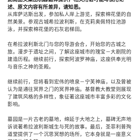
述、原文内容有所差异，请知悉。
从库萨达斯出发，参加私人岸上游览，探索棉花堡的自
然美景。参观古城希拉波利斯，在克莉奥佩特拉池游
泳，并探索棉花堡的石灰岩梯田。
在希拉波利斯北门与您的导游会合，开始您的古城之
旅。漫步于遗址之间，了解这座城市的瑰宝－大剧院的
建造历程。继续前行，探索阿波罗神庙，这座供奉光明
与音乐之神的圣殿。
继续前行，您将看到宏伟的喷泉－宁芙神庙，以及曾被
认为是通往冥界之门的冥界神庙。基督教大教堂则展现
了建筑风格的多样性，象征著这座城市丰富多彩的文化
影响。
墓园是一片古老的墓地，绵延于大地之上，墓碑无声地
诉说著希拉波利斯城生与死的故事。最后，圣菲利普殉
道堂提供了一个沉思冥想的场所，它本身就是一座意义