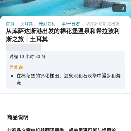
8
首頁
土耳其
德尼兹利
半/一日游
从库萨达斯港出发的棉花堡温泉和希拉波利斯之旅｜土耳其
从库萨达斯港出发的棉花堡温泉和希拉波利
斯之旅｜土耳其
时程 10 小时 30 分
亮点
在棉花堡的钙化梯田、温泉池和石灰华中漫步和游
泳
探索希拉波利斯的阿波罗神殿、宁芙神殿和剧院
在以其焕发活力的池水而闻名的古埃及艳后泳池中
感受清爽。
商品说明
此商品文案由机器翻译提供，相关用语可能与惯用论