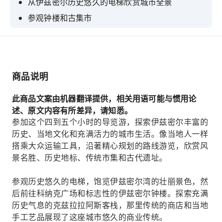
从伊兹密尔历史悠久的电梯欣赏城市全景
参观钟楼和古集市
探索凯梅拉尔特市场和历史悠久的 Kızlarağası
Han
商品说明
此商品文案由机器翻译提供，相关用语可能与惯用论
述、原文内容有所差异，请知悉。
参加这个四到五个小时的导览游，探索伊兹密尔丰富的
历史、当地文化和充满活力的城市生活。像当地人一样
搭乘大众运输工具，沿著精心规划的路线游览，欣赏风
景名胜、历史地标、传统市集和古代遗址。
参观历史悠久的电梯，饱览伊兹密尔湾的壮丽景色，然
后前往科纳克广场和标志性的伊兹密尔钟楼。探索充满
历史气息的克兹拉拉阿斯客栈，那里传统的商店和当地
手工艺品展现了这座城市悠久的商业传统。