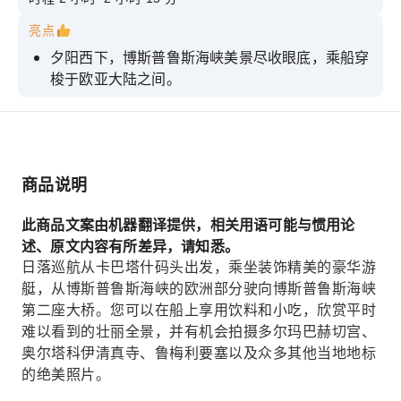
亮点
夕阳西下，博斯普鲁斯海峡美景尽收眼底，乘船穿
梭于欧亚大陆之间。
从专业导游的带领下，聆听引人入胜的故事和历
史。
从水上欣赏日落时分城市天际线的变化美景。
商品说明
此商品文案由机器翻译提供，相关用语可能与惯用论
述、原文内容有所差异，请知悉。
日落巡航从卡巴塔什码头出发，乘坐装饰精美的豪华游
艇，从博斯普鲁斯海峡的欧洲部分驶向博斯普鲁斯海峡
第二座大桥。您可以在船上享用饮料和小吃，欣赏平时
难以看到的壮丽全景，并有机会拍摄多尔玛巴赫切宫、
奥尔塔科伊清真寺、鲁梅利要塞以及众多其他当地地标
的绝美照片。