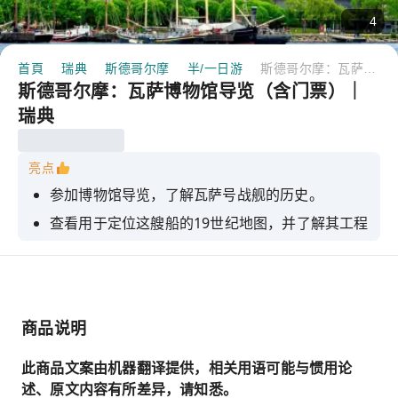
4
首頁
瑞典
斯德哥尔摩
半/一日游
斯德哥尔摩：瓦萨博物馆导览（含门票）｜瑞典
斯德哥尔摩：瓦萨博物馆导览（含门票）｜
瑞典
亮点
参加博物馆导览，了解瓦萨号战舰的历史。
查看用于定位这艘船的19世纪地图，并了解其工程
技术。
找出瓦萨号最终在处女航中沉没的原因
了解打捞沉船残骸所涉及的工程技术。
商品说明
了解一下有关船舶适航性的警告是如何被忽视的。
此商品文案由机器翻译提供，相关用语可能与惯用论
述、原文内容有所差异，请知悉。