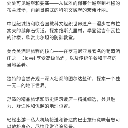
处处可见城堡和要塞——从优雅的佩莱什城堡到神秘的
布兰城堡，再到哥德式的科尔文城堡的宏伟壮丽。
中世纪城镇和联合国教科文组织世界遗产－漫步在布拉
索夫的鹅卵石街道，探索维斯克里村，攀登锡吉什瓦拉
的钟楼，欣赏比尔坦的防御教堂。
美食美酒是旅程的核心——在罗马尼亚最著名的葡萄酒
庄之一 Jidvei 享受高级品酒，以及传统午餐和丰盛的
当地菜肴。
独特的自然奇观－深入壮观的图尔达盐矿，探索一个独
一无二的地下世界。
舒适的精品旅馆和历史建筑饭店－精挑细选，兼具魅
力、舒适性和优越的地理位置。
轻松出游－私人机场接送和舒适的巴士旅行意味著您可
以放松身心，尽情欣赏沿途风景。