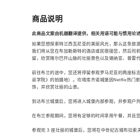
商品说明
此商品文案由机器翻译提供，相关用语可能与惯用论
如果您想探索特兰西瓦尼亚的美丽风光，那么这条旅
我们将从您在布加勒斯特的酒店或民宿接您，然后司
留，欣赏喀尔巴阡山脉的壮丽景色以及锡纳亚、普雷
前往布兰的途中，您还将停留参观罗马尼亚的两座标志性
返学院》的拍摄地）。坎塔库齐诺城堡因Netflix
饰，并欣赏壮丽的山景。
到达布兰城堡后，您将进入城堡内部参观，并参观户
在布兰参观期间，您将有足够的时间享用午餐，并且
参观完 3 座壮丽的城堡后，您将在中世纪古城布拉索