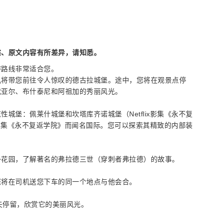
述、原文内容有所差异，请知悉。
游路线非常适合您。
机将带您前往令人惊叹的德古拉城堡。途中，您将在观景点停
代亚尔、布什泰尼和阿祖加的秀丽风光。
城堡：佩莱什城堡和坎塔库齐诺城堡（Netflix影集《永不复
热门影集《永不复返学院》而闻名国际。您可以探索其精致的内部装
外花园，了解著名的弗拉德三世（穿刺者弗拉德）的故事。
您将在司机送您下车的同一个地点与他会合。
夫停留，欣赏它的美丽风光。