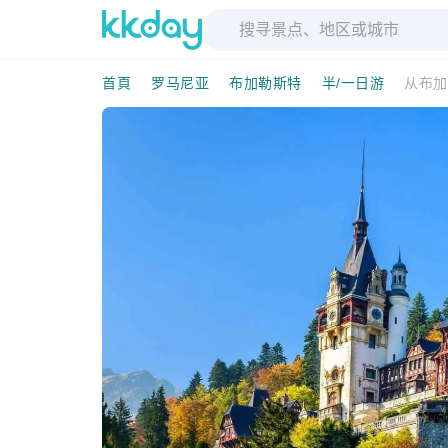
首頁
罗马尼亚
布加勒斯特
半/一日游
从布加