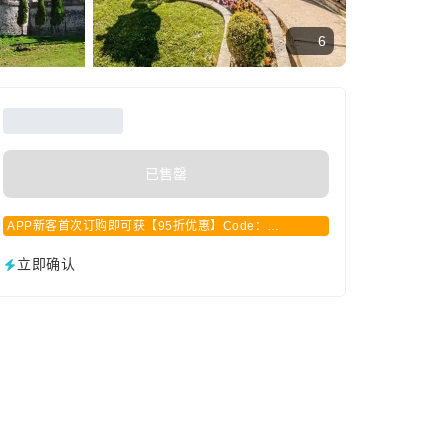
6
已售罄
APP新客首次订购即可获【95折优惠】Code：
APPCN2025
立即确认