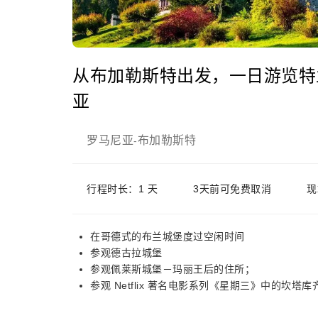
从布加勒斯特出发，一日游览特
亚
罗马尼亚
布加勒斯特
-
行程时长：1 天
3天前可免费取消
现
在哥德式的布兰城堡度过空闲时间
参观德古拉城堡
参观佩莱斯城堡－玛丽王后的住所；
参观 Netflix 著名电影系列《星期三》中的坎塔