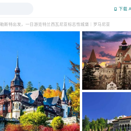
下载 A
勒斯特出发，一日游览特兰西瓦尼亚标志性城堡｜罗马尼亚