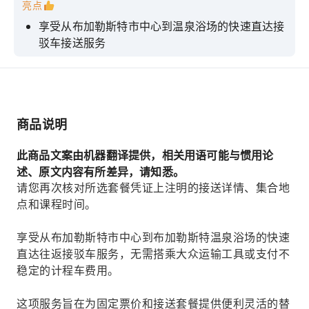
亮点
享受从布加勒斯特市中心到温泉浴场的快速直达接
驳车接送服务
避免乘坐速度慢的公共交通工具和价格不稳定的计
程车。
请在现场选择您心仪的温泉浴场票券和入场区。
商品说明
选择比固定机票和接送套餐更经济实惠的替代方案
放松休息约5小时后返回布加勒斯特
此商品文案由机器翻译提供，相关用语可能与惯用论
述、原文内容有所差异，请知悉。
请您再次核对所选套餐凭证上注明的接送详情、集合地
点和课程时间。
享受从布加勒斯特市中心到布加勒斯特温泉浴场的快速
直达往返接驳车服务，无需搭乘大众运输工具或支付不
稳定的计程车费用。
这项服务旨在为固定票价和接送套餐提供便利灵活的替