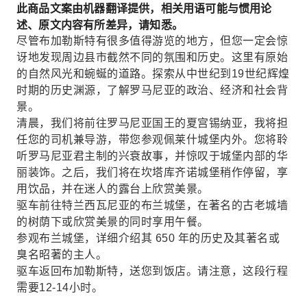
此商品文案由机器翻译提供，相关用语可能与惯用论
述、原文内容有所差异，请知悉。
尽管布加勒斯特有很多值得游览的地方，但您一定会惊
讶地发现周边县市截然不同的氛围和历史。这里有原始
的自然风光和蜿蜒的道路。探索从中世纪到19世纪辉煌
时期的历史渊源，了解罗马尼亚的政治、经济和社会背
景。
清晨，我们将前往罗马尼亚国王的夏宫锡纳亚，我将担
任您的司机兼导游，带您参观佩莱什城堡内外。您将聆
听罗马尼亚君主制的兴衰故事，并惊叹于城堡内部的华
丽装饰。之后，我们将在坎塔库齐诺城堡稍作停留，享
用饮品，并在迷人的露台上欣赏美景。
驱车前往特兰西瓦尼亚的布兰城堡，在著名的古老城墙
的树荫下或欣赏美景的同时享用午餐。
参观布兰城堡，详细介绍其 650 年的历史及其著名或
臭名昭著的主人。
驱车返回布加勒斯特，送您到饭店。请注意，这段行程
需要12-14小时。