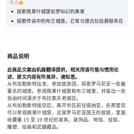
亮点
探索佩莱什城堡如梦似幻的美景
探索传说中的布兰城堡，它常与德古拉伯爵联系在
一起。
漫步于布拉索夫的中世纪小镇。
欣赏美丽的乡村景色
商品说明
聆听引人入胜的故事、了解皇室历史和当地传说
此商品文案由机器翻译提供，相关用语可能与惯用论
述、原文内容有所差异，请知悉。
从布加勒斯特出发，参加旅游团，探索罗马尼亚一些最
著名的城堡。参观佩莱什城堡和布兰城堡，并留出一些
自由时间漫步于布拉索夫老城区。
从布加勒斯特接您后，离开市区前往锡纳亚，在那里您
可以参观佩莱什城堡，这是罗马尼亚国王的故居，里面
收藏著 15 至 19 世纪的家具、装饰品、地毯、挂毯、
雕塑、绘画和武器藏品。