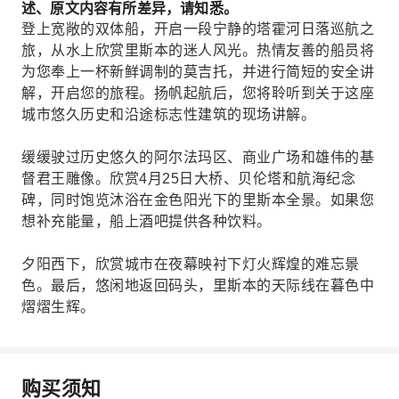
述、原文内容有所差异，请知悉。
登上宽敞的双体船，开启一段宁静的塔霍河日落巡航之
旅，从水上欣赏里斯本的迷人风光。热情友善的船员将
为您奉上一杯新鲜调制的莫吉托，并进行简短的安全讲
解，开启您的旅程。扬帆起航后，您将聆听到关于这座
城市悠久历史和沿途标志性建筑的现场讲解。
缓缓驶过历史悠久的阿尔法玛区、商业广场和雄伟的基
督君王雕像。欣赏4月25日大桥、贝伦塔和航海纪念
碑，同时饱览沐浴在金色阳光下的里斯本全景。如果您
想补充能量，船上酒吧提供各种饮料。
夕阳西下，欣赏城市在夜幕映衬下灯火辉煌的难忘景
色。最后，悠闲地返回码头，里斯本的天际线在暮色中
熠熠生辉。
购买须知