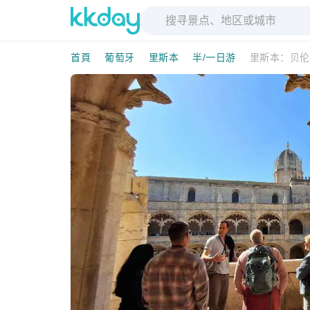
首頁
葡萄牙
里斯本
半/一日游
里斯本：贝伦