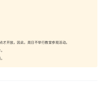
2点才开放。因此，周日不举行教堂参观活动。
伞。
消。