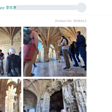
pp 享优惠
Product No. #586613