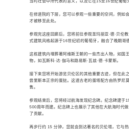
当时社会中所代表的意义，以及它在15至16世纪葡
在修道院的下层，您可以参观一些重要的空间，例如会议
才被移至此处。
参观完这座回廊后，您将前往参观圣玛丽亚·德·贝伦
式建筑风格起源于16世纪初的葡萄牙，融合了晚期哥
这栋建筑内埋葬著阿维斯王朝的一些杰出人物，如国
物，如瓦斯科·达·伽马和路易斯·瓦兹·德·卡蒙斯。
接下来您将开始游览贝伦区的其他重要古迹，但在此之前，您将
尝里斯本正宗的蛋挞。这道古老的蛋塔配方由热罗尼莫
售。
参观结束后，您将经过航海发现纪念碑。纪念碑建于1
500周年而建。纪念碑上也展示了其他在大航海时代
了贡献。
再步行约 15 分钟，您就会到达著名的贝伦塔，它