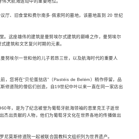
萄牙伟大航海运动中的重要地位。
厅、旧食堂和费尔南多·佩索阿的墓地，该墓地直到 20 世纪
教堂。这座雄伟的建筑是曼努埃尔式建筑的巅峰之作，曼努埃尔
德式建筑和文艺复兴时期的元素。
王曼努埃尔一世和他的儿子若昂三世，以及航海时代的重要人
在“贝伦蛋挞店”（Pastéis de Belém）稍作停留，品
斯修道院的僧侣们创造，自19世纪中叶以来一直在同一家店出
960年，是为了纪念被誉为葡萄牙航海领袖的恩里克王子逝世
做出杰出贡献的人物，他们为葡萄牙文化在世界各地的传播做出
与热罗尼莫斯修道院一起被联合国教科文组织列为世界遗产。