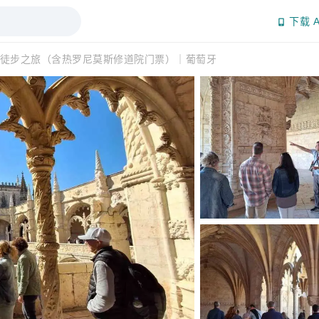
下载 A
徒步之旅（含热罗尼莫斯修道院门票）｜葡萄牙